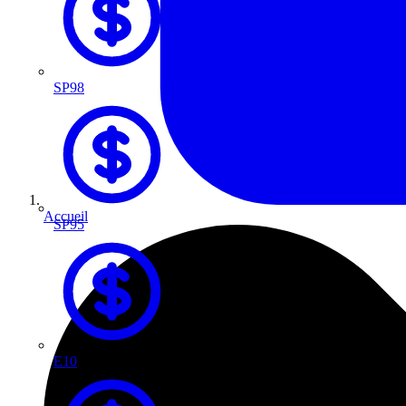
SP98
Accueil
SP95
E10