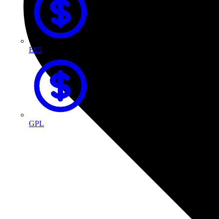
E85
GPL