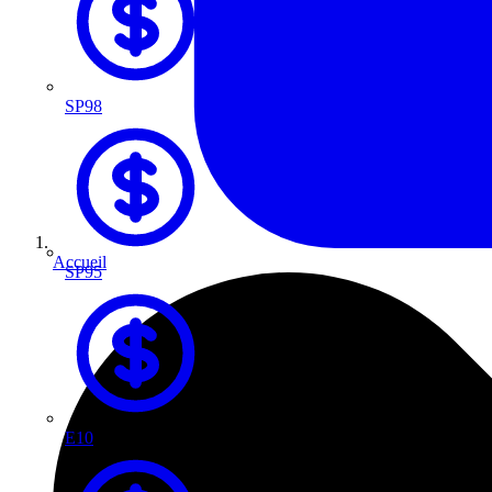
SP98
Accueil
SP95
E10