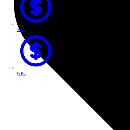
E85
GPL