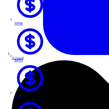
SP98
Accueil
SP95
E10