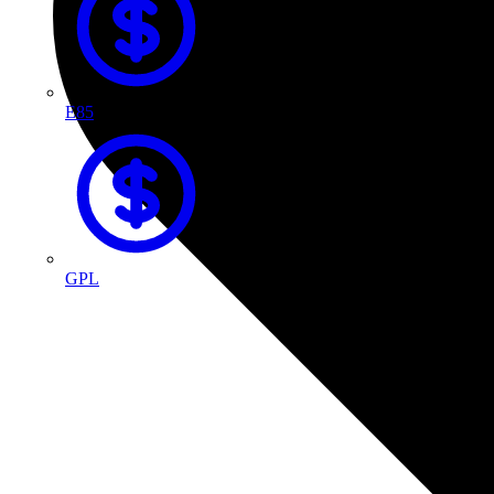
E85
GPL