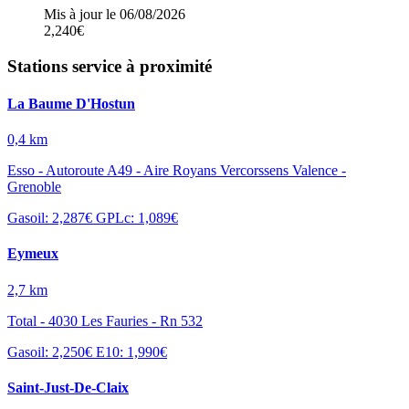
Mis à jour le 06/08/2026
2,240€
Stations service à proximité
La Baume D'Hostun
0,4 km
Esso - Autoroute A49 - Aire Royans Vercorssens Valence -
Grenoble
Gasoil: 2,287€
GPLc: 1,089€
Eymeux
2,7 km
Total - 4030 Les Fauries - Rn 532
Gasoil: 2,250€
E10: 1,990€
Saint-Just-De-Claix