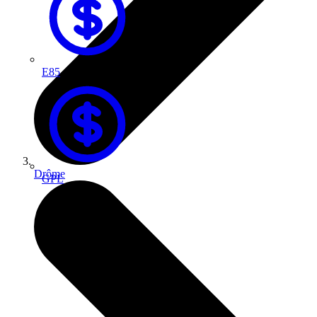
E85
Drôme
GPL