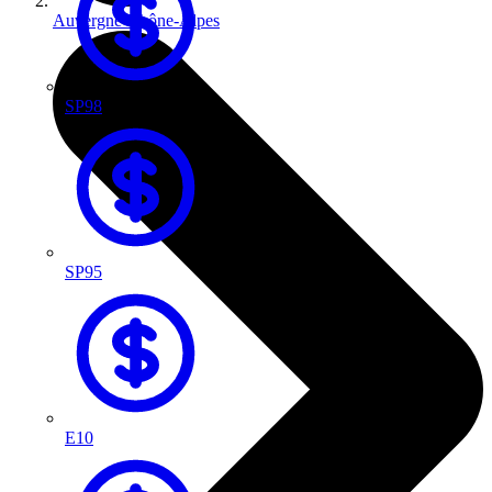
Auvergne-Rhône-Alpes
SP98
SP95
E10