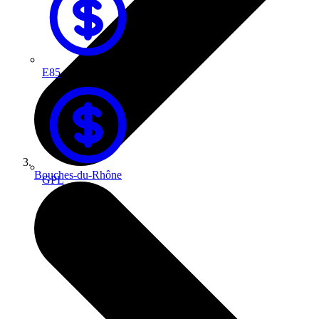
E85
Bouches-du-Rhône
GPL