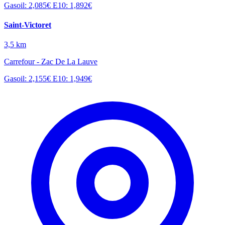
Gasoil: 2,085€
E10: 1,892€
Saint-Victoret
3,5 km
Carrefour - Zac De La Lauve
Gasoil: 2,155€
E10: 1,949€