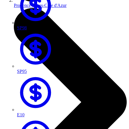
Provence-Alpes-Côte d'Azur
SP98
SP95
E10