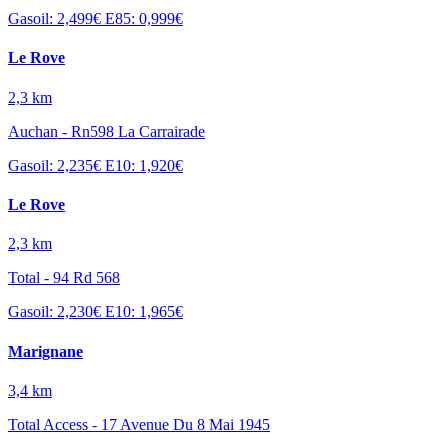
Gasoil: 2,499€
E85: 0,999€
Le Rove
2,3 km
Auchan - Rn598 La Carrairade
Gasoil: 2,235€
E10: 1,920€
Le Rove
2,3 km
Total - 94 Rd 568
Gasoil: 2,230€
E10: 1,965€
Marignane
3,4 km
Total Access - 17 Avenue Du 8 Mai 1945