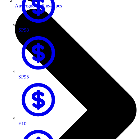
Auvergne-Rhône-Alpes
SP98
SP95
E10