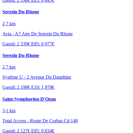
Gasoil: 2,198€
E85: 0,845€
Serezin Du Rhone
2,7 km
Avia - A7 Aire De Serezin Du Rhone
Gasoil: 2,339€
E85: 0,977€
Serezin Du Rhone
2,7 km
Système U - 2 Avenue Du Dauphine
Gasoil: 2,198€
E10: 1,978€
Saint-Symphorien-D'Ozon
3,1 km
Total Access - Route De Corbas Cd 148
Gasoil: 2,127€
E85: 0,834€