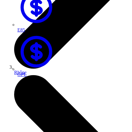
E85
Rhône
GPL