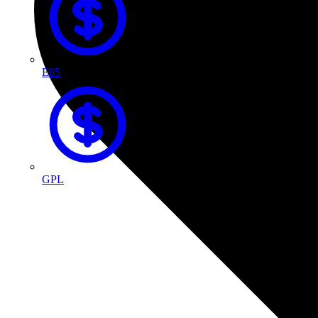
E85
GPL