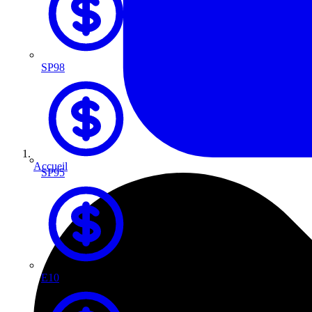
SP98
Accueil
SP95
E10