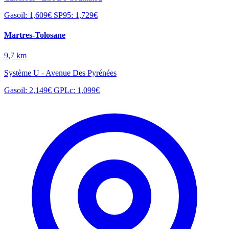
Gasoil: 1,609€
SP95: 1,729€
Martres-Tolosane
9,7 km
Système U - Avenue Des Pyrénées
Gasoil: 2,149€
GPLc: 1,099€