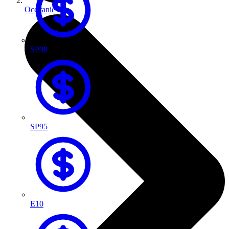
Occitanie
SP98
SP95
E10