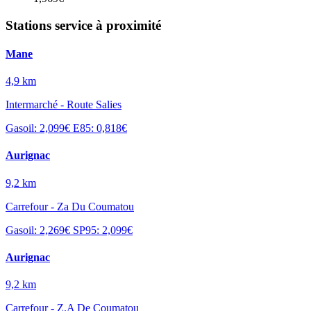
Stations service à proximité
Mane
4,9 km
Intermarché - Route Salies
Gasoil: 2,099€
E85: 0,818€
Aurignac
9,2 km
Carrefour - Za Du Coumatou
Gasoil: 2,269€
SP95: 2,099€
Aurignac
9,2 km
Carrefour - Z.A De Coumatou