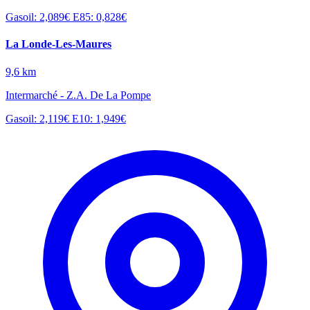
Gasoil: 2,089€
E85: 0,828€
La Londe-Les-Maures
9,6 km
Intermarché - Z.A. De La Pompe
Gasoil: 2,119€
E10: 1,949€