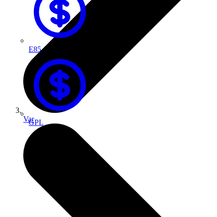
E85
Var
GPL