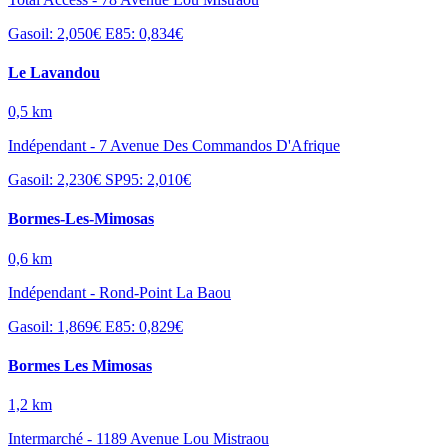
Gasoil: 2,050€
E85: 0,834€
Le Lavandou
0,5 km
Indépendant - 7 Avenue Des Commandos D'Afrique
Gasoil: 2,230€
SP95: 2,010€
Bormes-Les-Mimosas
0,6 km
Indépendant - Rond-Point La Baou
Gasoil: 1,869€
E85: 0,829€
Bormes Les Mimosas
1,2 km
Intermarché - 1189 Avenue Lou Mistraou