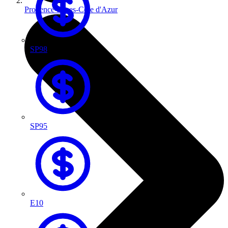
Provence-Alpes-Côte d'Azur
SP98
SP95
E10