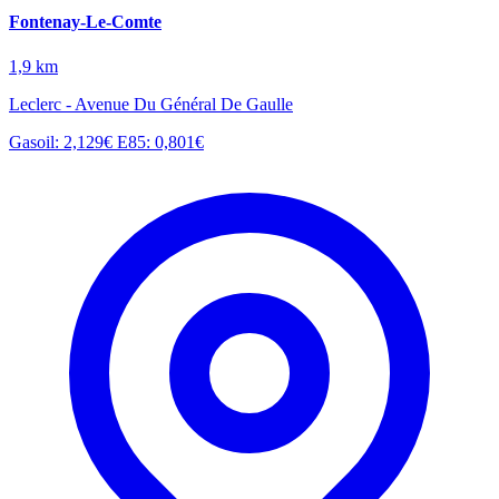
Fontenay-Le-Comte
1,9 km
Leclerc - Avenue Du Général De Gaulle
Gasoil: 2,129€
E85: 0,801€