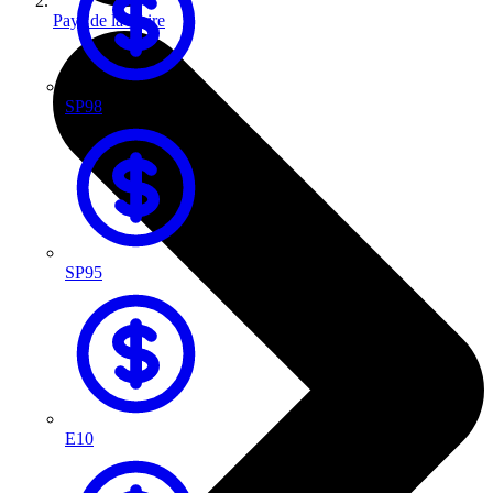
Pays de la Loire
SP98
SP95
E10