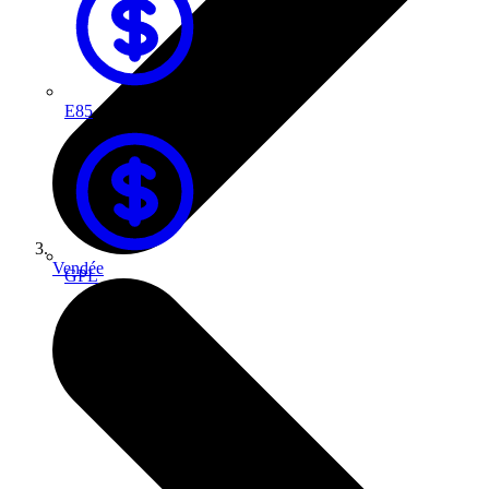
E85
Vendée
GPL