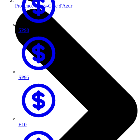
Provence-Alpes-Côte d'Azur
SP98
SP95
E10