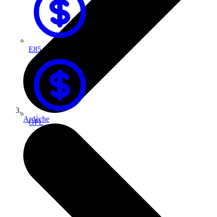
E85
Ardèche
GPL