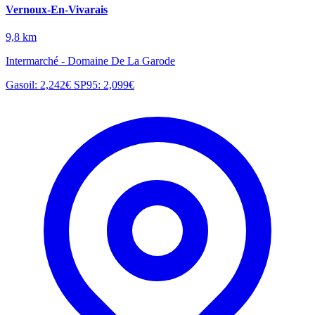
Vernoux-En-Vivarais
9,8 km
Intermarché - Domaine De La Garode
Gasoil: 2,242€
SP95: 2,099€