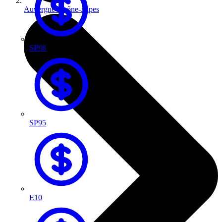
Auvergne-Rhône-Alpes
SP98
SP95
E10