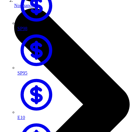
Normandie
SP98
SP95
E10