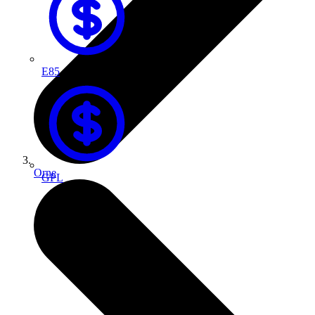
E85
Orne
GPL