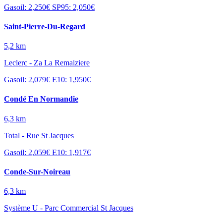
Gasoil: 2,250€
SP95: 2,050€
Saint-Pierre-Du-Regard
5,2 km
Leclerc - Za La Remaiziere
Gasoil: 2,079€
E10: 1,950€
Condé En Normandie
6,3 km
Total - Rue St Jacques
Gasoil: 2,059€
E10: 1,917€
Conde-Sur-Noireau
6,3 km
Système U - Parc Commercial St Jacques