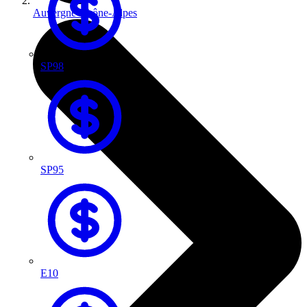
Auvergne-Rhône-Alpes
SP98
SP95
E10