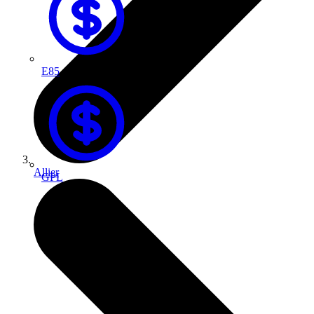
E85
Allier
GPL