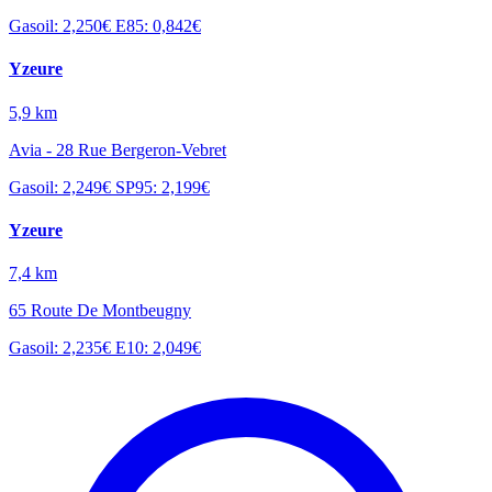
Gasoil: 2,250€
E85: 0,842€
Yzeure
5,9 km
Avia - 28 Rue Bergeron-Vebret
Gasoil: 2,249€
SP95: 2,199€
Yzeure
7,4 km
65 Route De Montbeugny
Gasoil: 2,235€
E10: 2,049€