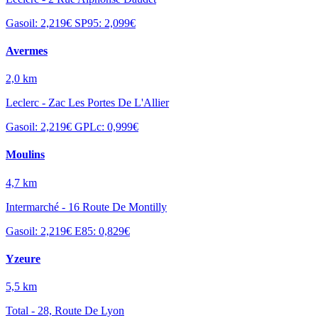
Gasoil: 2,219€
SP95: 2,099€
Avermes
2,0 km
Leclerc - Zac Les Portes De L'Allier
Gasoil: 2,219€
GPLc: 0,999€
Moulins
4,7 km
Intermarché - 16 Route De Montilly
Gasoil: 2,219€
E85: 0,829€
Yzeure
5,5 km
Total - 28, Route De Lyon