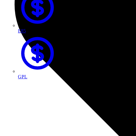
E85
GPL