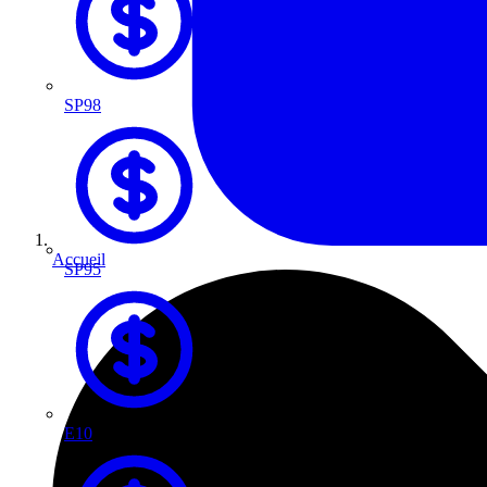
SP98
Accueil
SP95
E10