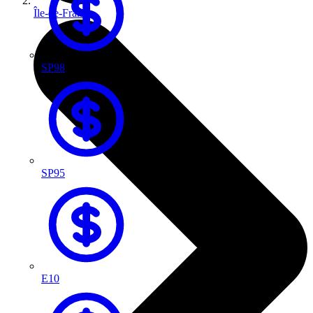
Île-de-France
SP98
SP95
E10