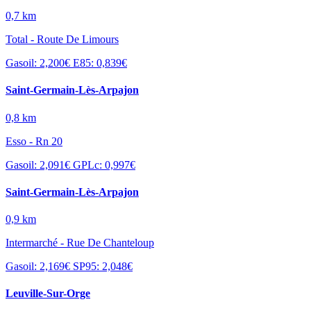
0,7 km
Total - Route De Limours
Gasoil: 2,200€
E85: 0,839€
Saint-Germain-Lès-Arpajon
0,8 km
Esso - Rn 20
Gasoil: 2,091€
GPLc: 0,997€
Saint-Germain-Lès-Arpajon
0,9 km
Intermarché - Rue De Chanteloup
Gasoil: 2,169€
SP95: 2,048€
Leuville-Sur-Orge