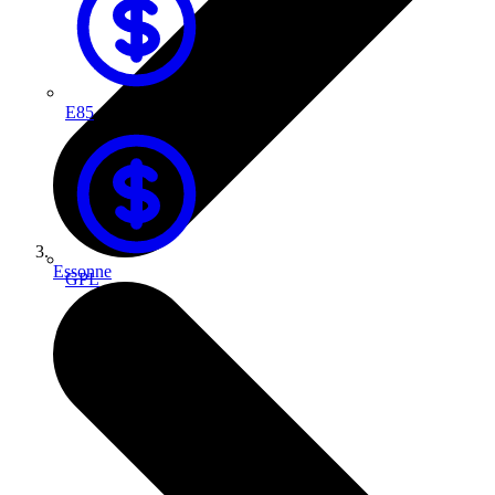
E85
Essonne
GPL