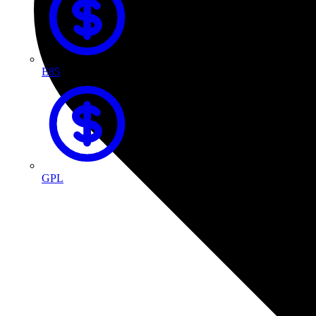
E85
GPL