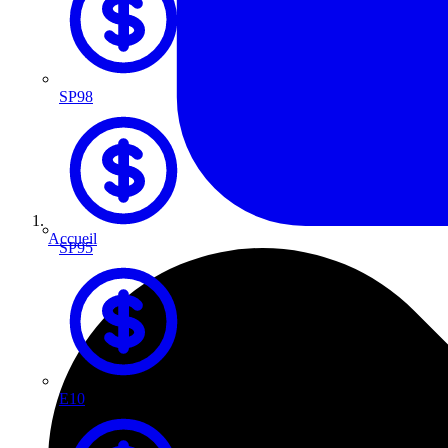
SP98
Accueil
SP95
E10