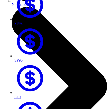
Normandie
SP98
SP95
E10