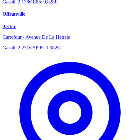
Gasoil: 2,178€
E85: 0,828€
Offranville
9,8 km
Carrefour - Avenue De La Hetraie
Gasoil: 2,231€
SP95: 1,982€