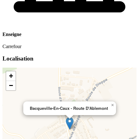
Enseigne
Carrefour
Localisation
+
−
×
Bacqueville-En-Caux - Route D'Ablemont