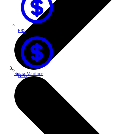
E85
Seine-Maritime
GPL