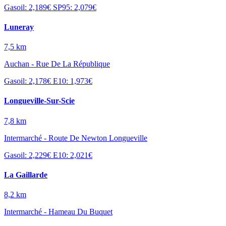
Gasoil: 2,189€
SP95: 2,079€
Luneray
7,5 km
Auchan - Rue De La République
Gasoil: 2,178€
E10: 1,973€
Longueville-Sur-Scie
7,8 km
Intermarché - Route De Newton Longueville
Gasoil: 2,229€
E10: 2,021€
La Gaillarde
8,2 km
Intermarché - Hameau Du Buquet