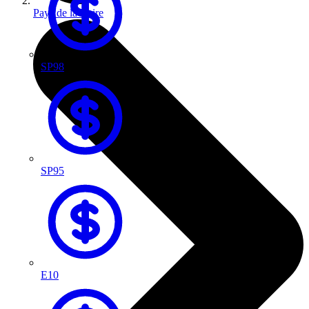
Pays de la Loire
SP98
SP95
E10