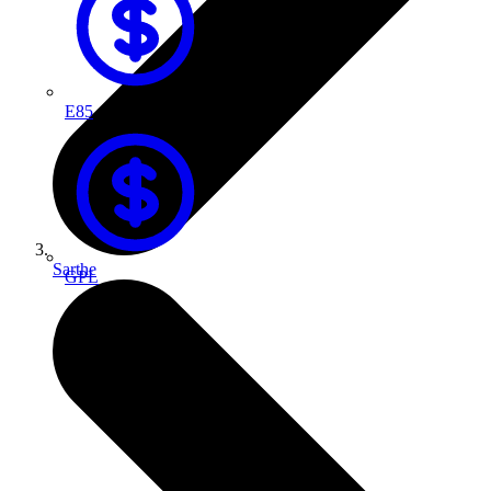
E85
Sarthe
GPL