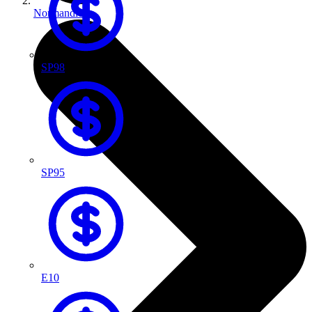
Normandie
SP98
SP95
E10