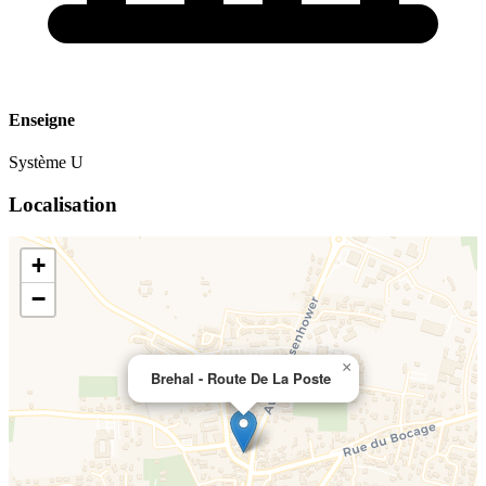
Enseigne
Système U
Localisation
+
−
×
Brehal - Route De La Poste