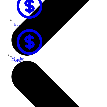
E85
Manche
GPL