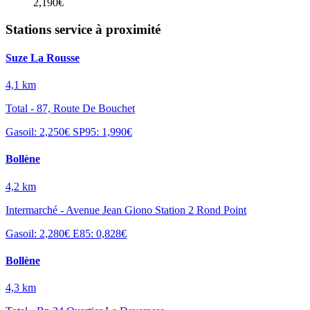
2,190€
Stations service à proximité
Suze La Rousse
4,1 km
Total - 87, Route De Bouchet
Gasoil: 2,250€
SP95: 1,990€
Bollène
4,2 km
Intermarché - Avenue Jean Giono Station 2 Rond Point
Gasoil: 2,280€
E85: 0,828€
Bollène
4,3 km