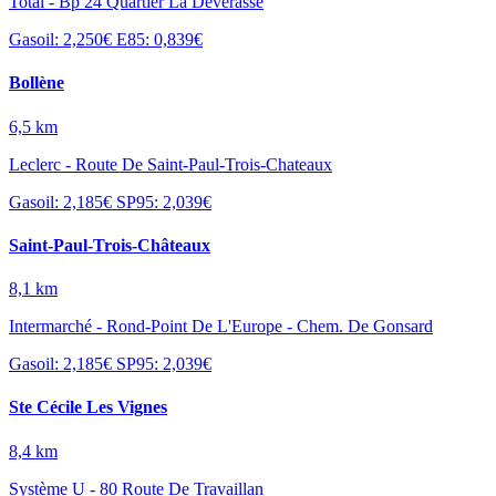
Total - Bp 24 Quartier La Deverasse
Gasoil: 2,250€
E85: 0,839€
Bollène
6,5 km
Leclerc - Route De Saint-Paul-Trois-Chateaux
Gasoil: 2,185€
SP95: 2,039€
Saint-Paul-Trois-Châteaux
8,1 km
Intermarché - Rond-Point De L'Europe - Chem. De Gonsard
Gasoil: 2,185€
SP95: 2,039€
Ste Cécile Les Vignes
8,4 km
Système U - 80 Route De Travaillan