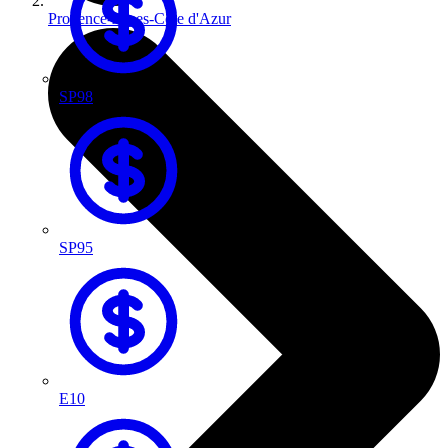
Provence-Alpes-Côte d'Azur
SP98
SP95
E10