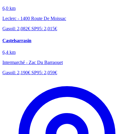
6,0 km
Leclerc - 1400 Route De Moissac
Gasoil: 2,082€
SP95: 2,015€
Castelsarrasin
6,4 km
Intermarché - Zac Du Barraouet
Gasoil: 2,190€
SP95: 2,059€