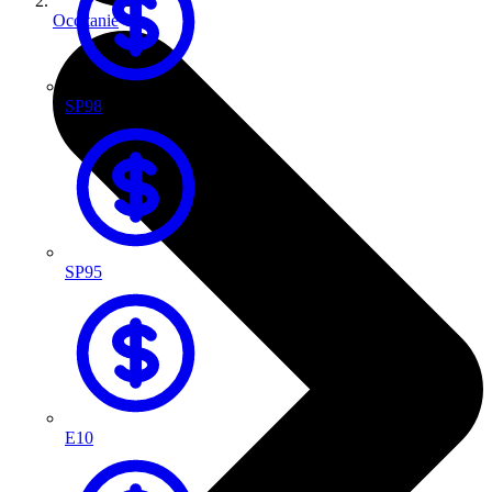
Occitanie
SP98
SP95
E10