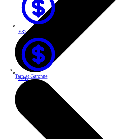
E85
Tarn-et-Garonne
GPL