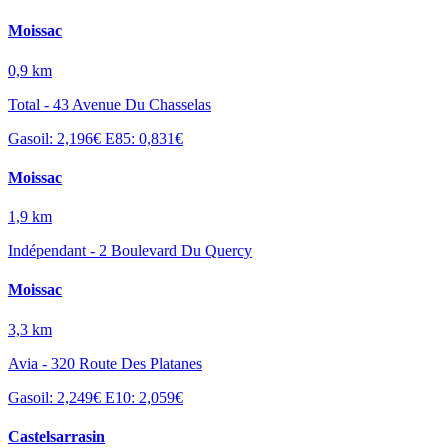
Moissac
0,9 km
Total - 43 Avenue Du Chasselas
Gasoil: 2,196€
E85: 0,831€
Moissac
1,9 km
Indépendant - 2 Boulevard Du Quercy
Moissac
3,3 km
Avia - 320 Route Des Platanes
Gasoil: 2,249€
E10: 2,059€
Castelsarrasin