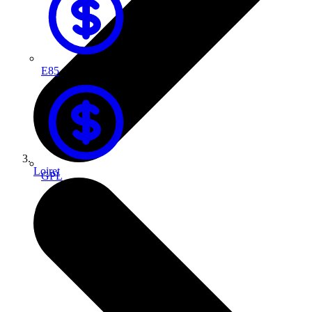
E85
Loiret
GPL