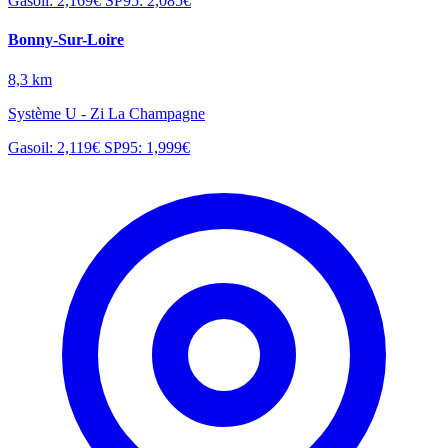
Gasoil: 2,169€
SP95: 2,085€
Bonny-Sur-Loire
8,3 km
Système U - Zi La Champagne
Gasoil: 2,119€
SP95: 1,999€