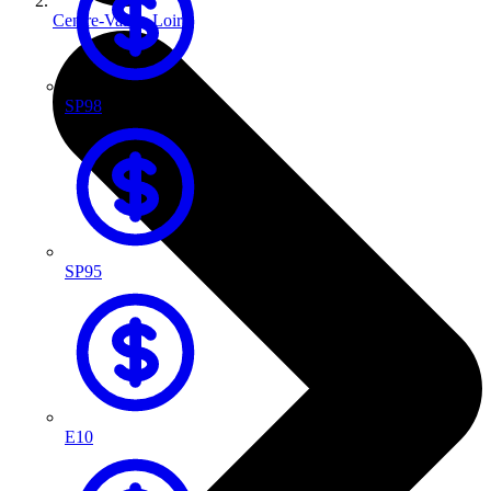
Centre-Val de Loire
SP98
SP95
E10