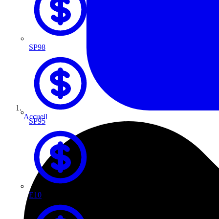
SP98
Accueil
SP95
E10