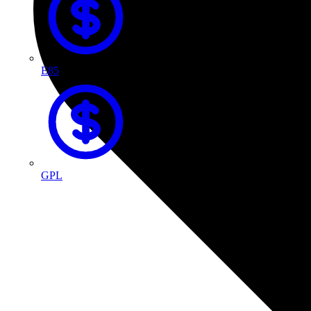
E85
GPL