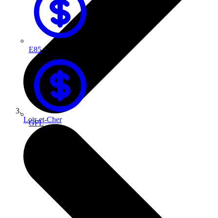
E85
Loir-et-Cher
GPL