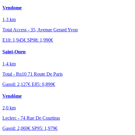
Vendome
1,3 km
Total Access - 35, Avenue Gerard Yvon
E10: 1,945€
SP98: 1,990€
Saint-Ouen
1,4 km
Total - Rn10 71 Route De Paris
Gasoil: 2,127€
E85: 0,899€
Vendôme
2,0 km
Leclerc - 74 Rue De Courtiras
Gasoil: 2,069€
SP95: 1,979€