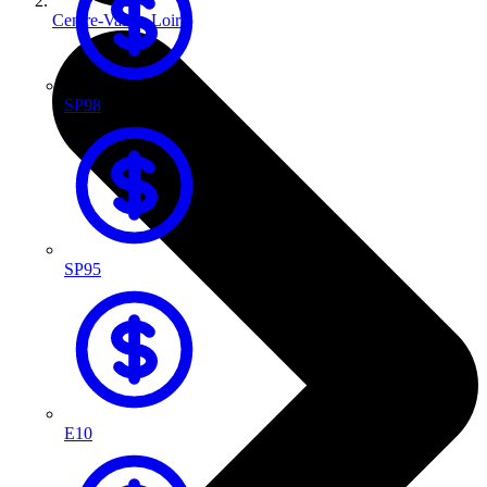
Centre-Val de Loire
SP98
SP95
E10