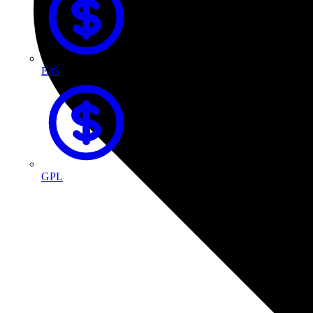
E85
GPL