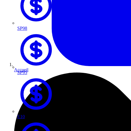
SP98
Accueil
SP95
E10