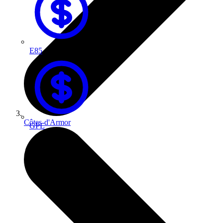
E85
Côtes-d'Armor
GPL