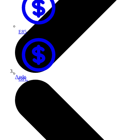
E85
Aude
GPL