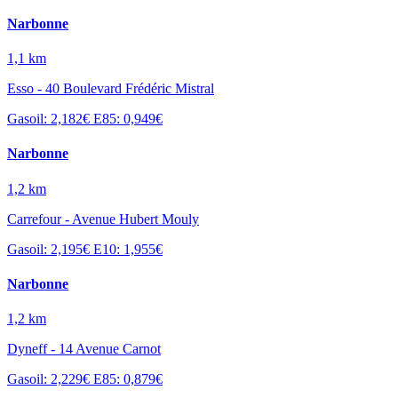
Narbonne
1,1 km
Esso - 40 Boulevard Frédéric Mistral
Gasoil: 2,182€
E85: 0,949€
Narbonne
1,2 km
Carrefour - Avenue Hubert Mouly
Gasoil: 2,195€
E10: 1,955€
Narbonne
1,2 km
Dyneff - 14 Avenue Carnot
Gasoil: 2,229€
E85: 0,879€