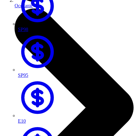
Occitanie
SP98
SP95
E10