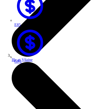
E85
Ille-et-Vilaine
GPL