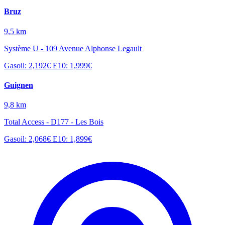
Bruz
9,5 km
Système U - 109 Avenue Alphonse Legault
Gasoil: 2,192€
E10: 1,999€
Guignen
9,8 km
Total Access - D177 - Les Bois
Gasoil: 2,068€
E10: 1,899€