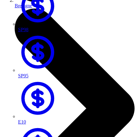
Bretagne
SP98
SP95
E10