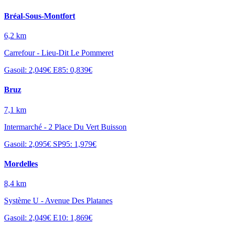
Bréal-Sous-Montfort
6,2 km
Carrefour - Lieu-Dit Le Pommeret
Gasoil: 2,049€
E85: 0,839€
Bruz
7,1 km
Intermarché - 2 Place Du Vert Buisson
Gasoil: 2,095€
SP95: 1,979€
Mordelles
8,4 km
Système U - Avenue Des Platanes
Gasoil: 2,049€
E10: 1,869€