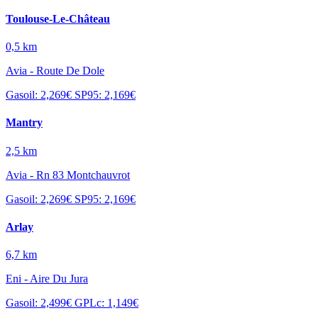
Toulouse-Le-Château
0,5 km
Avia - Route De Dole
Gasoil: 2,269€
SP95: 2,169€
Mantry
2,5 km
Avia - Rn 83 Montchauvrot
Gasoil: 2,269€
SP95: 2,169€
Arlay
6,7 km
Eni - Aire Du Jura
Gasoil: 2,499€
GPLc: 1,149€