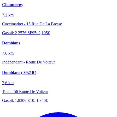
Chaumergy
7,2 km
Coccimarket - 15 Rue De La Bresse
Gasoil: 2,257€
SP95: 2,105€
Domblans
7,6 km
Indépendant - Route De Voiteur
Domblans ( 39210 )
7,6 km
Total - 56 Route De Voiteur
Gasoil: 1,830€
E10: 1,840€