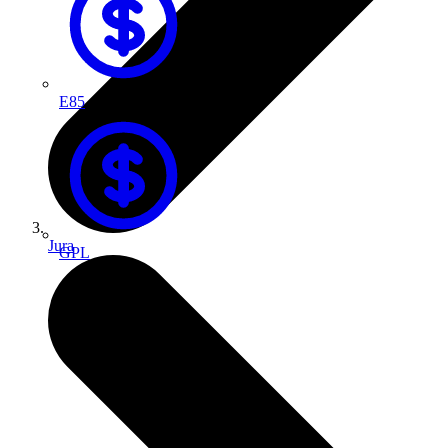
E85
Jura
GPL