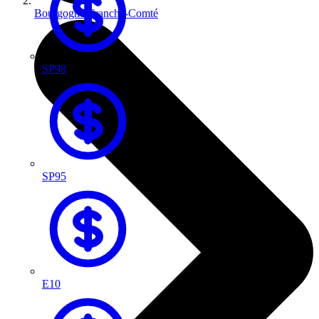
Bourgogne-Franche-Comté
SP98
SP95
E10