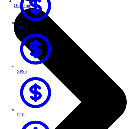
Occitanie
SP98
SP95
E10