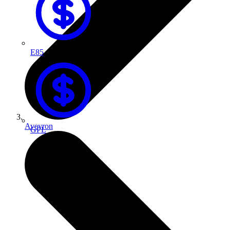
E85
Aveyron
GPL