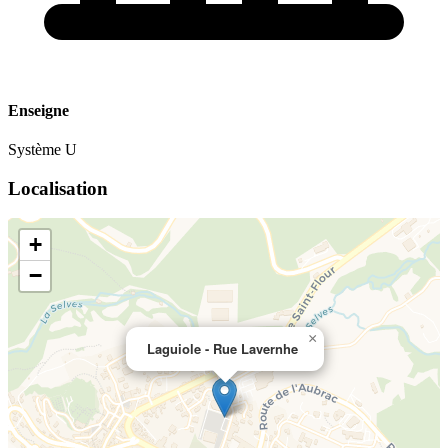
Enseigne
Système U
Localisation
+
−
×
Laguiole - Rue Lavernhe