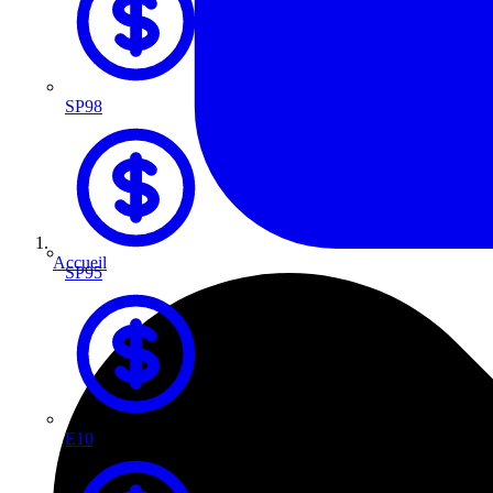
SP98
Accueil
SP95
E10