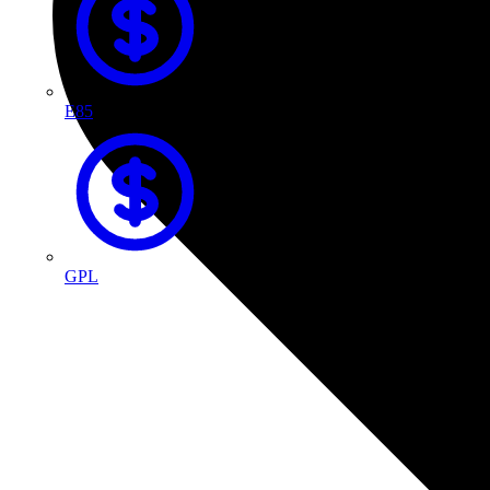
E85
GPL