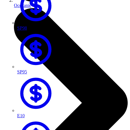
Occitanie
SP98
SP95
E10