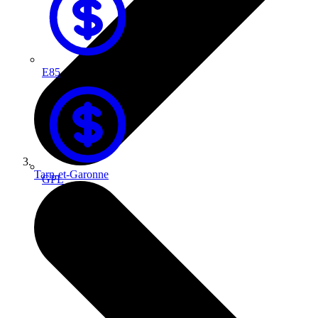
E85
Tarn-et-Garonne
GPL