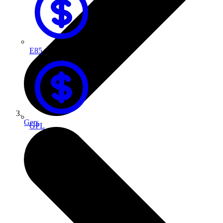
E85
Gers
GPL