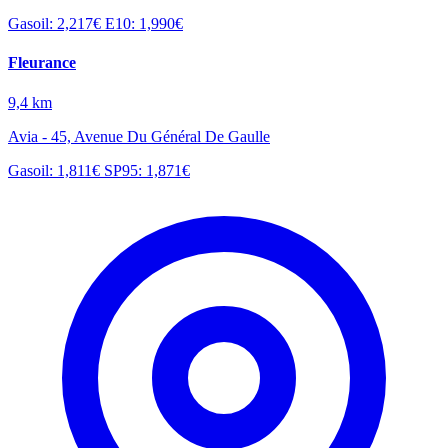
Gasoil: 2,217€
E10: 1,990€
Fleurance
9,4 km
Avia - 45, Avenue Du Général De Gaulle
Gasoil: 1,811€
SP95: 1,871€