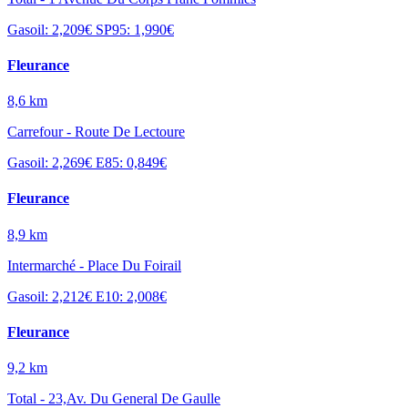
Gasoil: 2,209€
SP95: 1,990€
Fleurance
8,6 km
Carrefour - Route De Lectoure
Gasoil: 2,269€
E85: 0,849€
Fleurance
8,9 km
Intermarché - Place Du Foirail
Gasoil: 2,212€
E10: 2,008€
Fleurance
9,2 km
Total - 23,Av. Du General De Gaulle