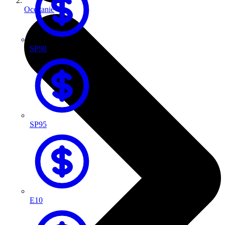
Occitanie
SP98
SP95
E10