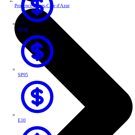
Provence-Alpes-Côte d'Azur
SP98
SP95
E10