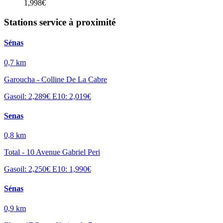
1,998€
Stations service à proximité
Sénas
0,7 km
Garoucha - Colline De La Cabre
Gasoil: 2,289€
E10: 2,019€
Senas
0,8 km
Total - 10 Avenue Gabriel Peri
Gasoil: 2,250€
E10: 1,990€
Sénas
0,9 km