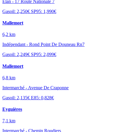
Elan - 17 Route Nationale 7
Gasoil: 2,250€
SP95: 1,990€
Mallemort
6,2 km
Indépendant - Rond Point De Douneau Rn7
Gasoil: 2,249€
SP95: 2,099€
Mallemort
6,8 km
Intermarché - Avenue De Craponne
Gasoil: 2,135€
E85: 0,828€
Eyguières
7,1 km
Intermarché - Chemin Roudiers