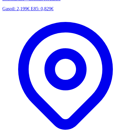
Gasoil: 2,199€
E85: 0,829€