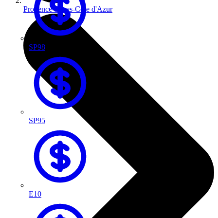
Provence-Alpes-Côte d'Azur
SP98
SP95
E10