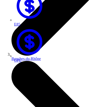
E85
Bouches-du-Rhône
GPL