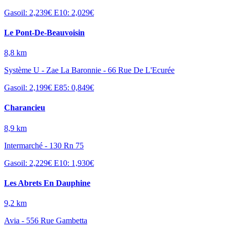
Gasoil: 2,239€
E10: 2,029€
Le Pont-De-Beauvoisin
8,8 km
Système U - Zae La Baronnie - 66 Rue De L'Ecurée
Gasoil: 2,199€
E85: 0,849€
Charancieu
8,9 km
Intermarché - 130 Rn 75
Gasoil: 2,229€
E10: 1,930€
Les Abrets En Dauphine
9,2 km
Avia - 556 Rue Gambetta