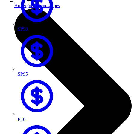
Auvergne-Rhône-Alpes
SP98
SP95
E10