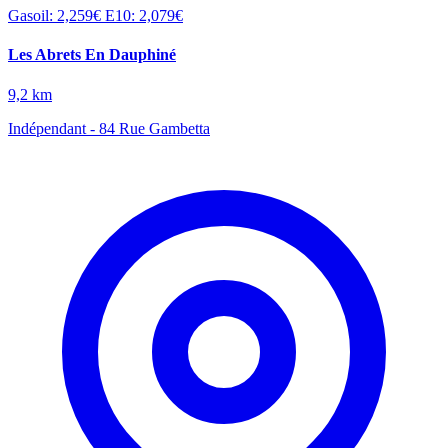
Gasoil: 2,259€
E10: 2,079€
Les Abrets En Dauphiné
9,2 km
Indépendant - 84 Rue Gambetta