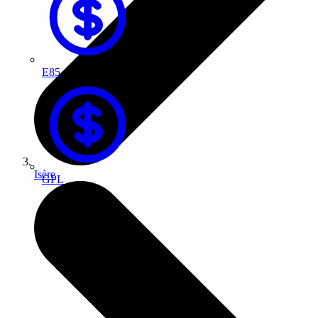
E85
Isère
GPL