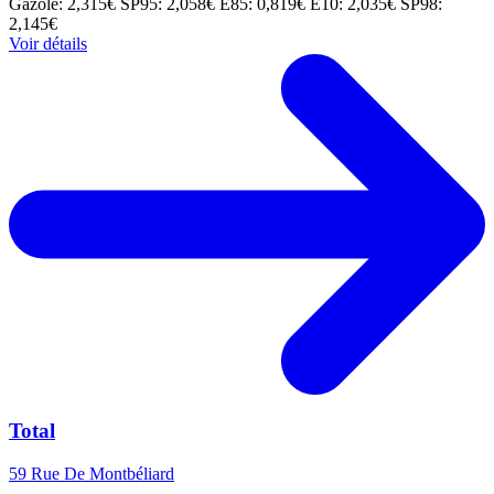
Gazole: 2,315€
SP95: 2,058€
E85: 0,819€
E10: 2,035€
SP98:
2,145€
Voir détails
Total
59 Rue De Montbéliard