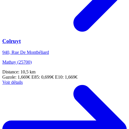
Colruyt
940, Rue De Montbéliard
Mathay (25700)
Distance: 10,5 km
Gazole: 1,669€
E85: 0,699€
E10: 1,669€
Voir détails