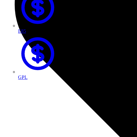
E85
GPL