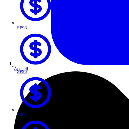
SP98
Accueil
SP95
E10