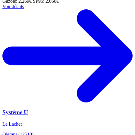
Gazole: 2,269€
SP95: 2,050€
Voir détails
Système U
Le Lachet
Olemps (12510)