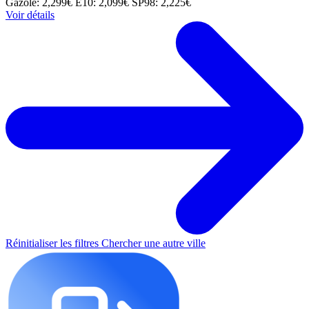
Gazole: 2,299€
E10: 2,099€
SP98: 2,225€
Voir détails
Réinitialiser les filtres
Chercher une autre ville