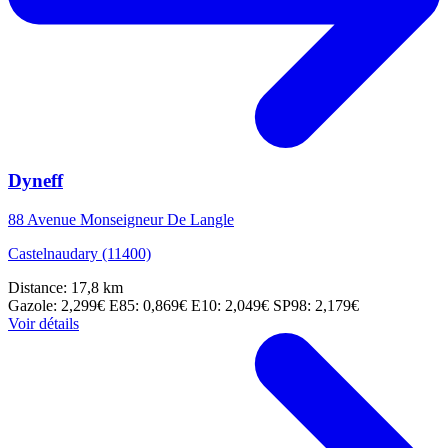
Dyneff
88 Avenue Monseigneur De Langle
Castelnaudary (11400)
Distance: 17,8 km
Gazole: 2,299€
E85: 0,869€
E10: 2,049€
SP98: 2,179€
Voir détails