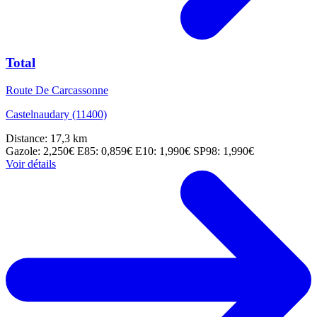
Total
Route De Carcassonne
Castelnaudary (11400)
Distance: 17,3 km
Gazole: 2,250€
E85: 0,859€
E10: 1,990€
SP98: 1,990€
Voir détails