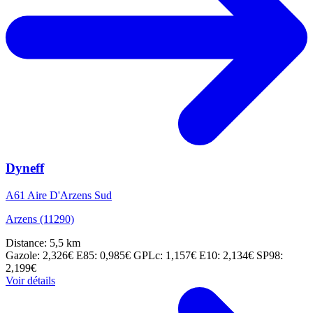
Dyneff
A61 Aire D'Arzens Sud
Arzens (11290)
Distance: 5,5 km
Gazole: 2,326€
E85: 0,985€
GPLc: 1,157€
E10: 2,134€
SP98:
2,199€
Voir détails