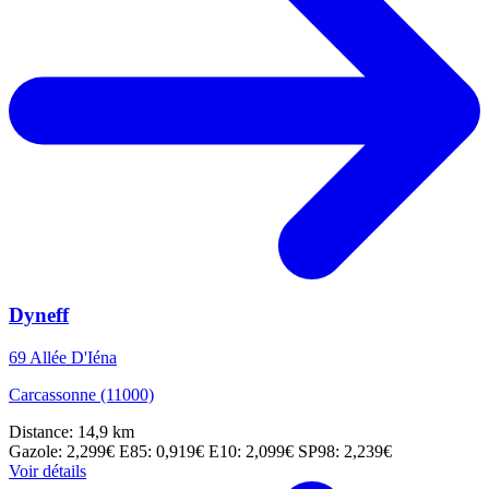
Dyneff
69 Allée D'Iéna
Carcassonne (11000)
Distance: 14,9 km
Gazole: 2,299€
E85: 0,919€
E10: 2,099€
SP98: 2,239€
Voir détails