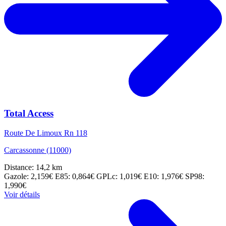
Total Access
Route De Limoux Rn 118
Carcassonne (11000)
Distance: 14,2 km
Gazole: 2,159€
E85: 0,864€
GPLc: 1,019€
E10: 1,976€
SP98:
1,990€
Voir détails