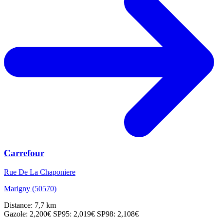
Carrefour
Rue De La Chaponiere
Marigny (50570)
Distance: 7,7 km
Gazole: 2,200€
SP95: 2,019€
SP98: 2,108€