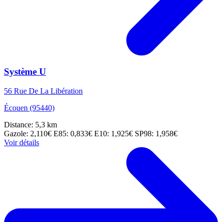
Système U
56 Rue De La Libération
Écouen (95440)
Distance: 5,3 km
Gazole: 2,110€
E85: 0,833€
E10: 1,925€
SP98: 1,958€
Voir détails