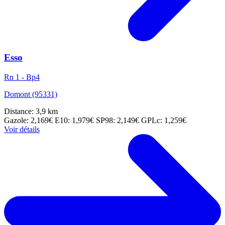
Esso
Rn 1 - Bp4
Domont (95331)
Distance: 3,9 km
Gazole: 2,169€
E10: 1,979€
SP98: 2,149€
GPLc: 1,259€
Voir détails