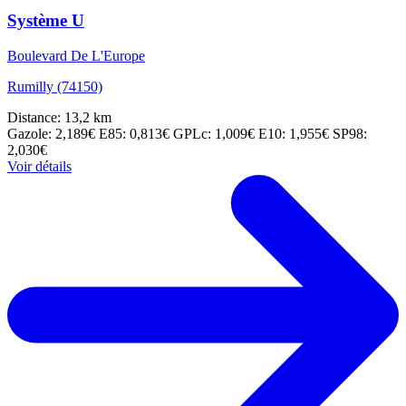
Système U
Boulevard De L'Europe
Rumilly (74150)
Distance: 13,2 km
Gazole: 2,189€
E85: 0,813€
GPLc: 1,009€
E10: 1,955€
SP98:
2,030€
Voir détails