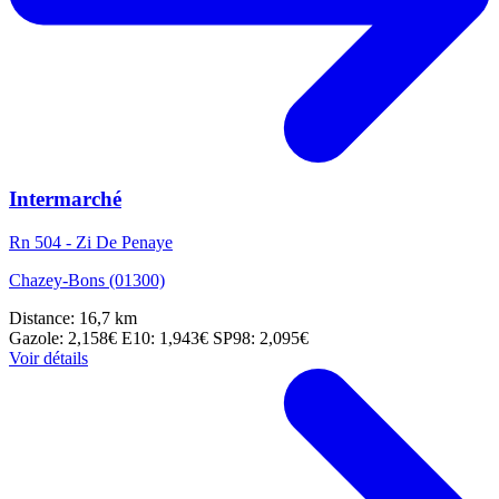
Intermarché
Rn 504 - Zi De Penaye
Chazey-Bons (01300)
Distance: 16,7 km
Gazole: 2,158€
E10: 1,943€
SP98: 2,095€
Voir détails