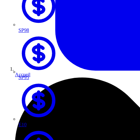
SP98
Accueil
SP95
E10