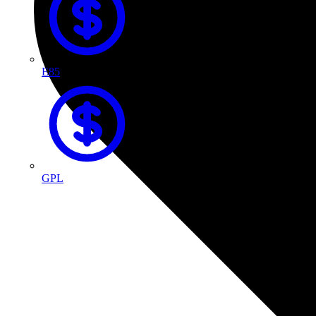
E85
GPL