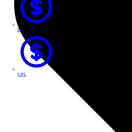
E85
GPL