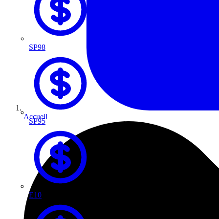
SP98
Accueil
SP95
E10