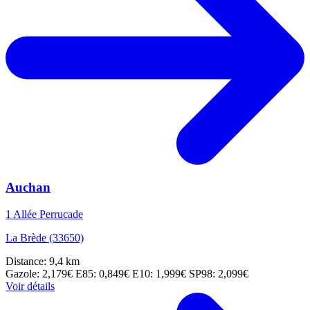
Auchan
1 Allée Perrucade
La Brède (33650)
Distance: 9,4 km
Gazole: 2,179€
E85: 0,849€
E10: 1,999€
SP98: 2,099€
Voir détails