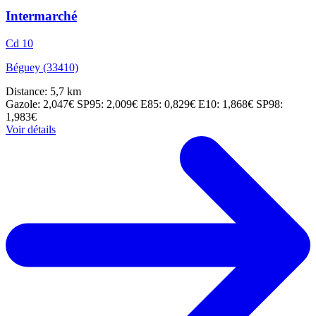
Intermarché
Cd 10
Béguey (33410)
Distance: 5,7 km
Gazole: 2,047€
SP95: 2,009€
E85: 0,829€
E10: 1,868€
SP98:
1,983€
Voir détails