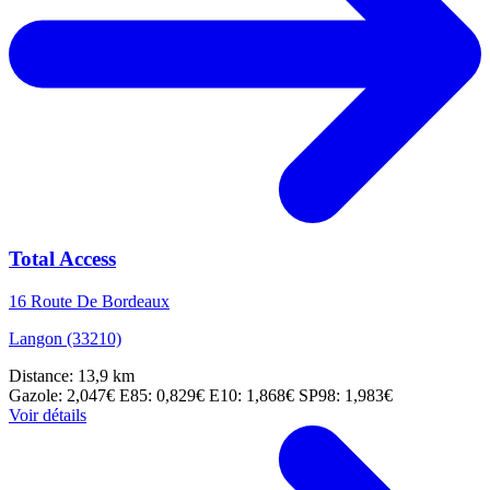
Total Access
16 Route De Bordeaux
Langon (33210)
Distance: 13,9 km
Gazole: 2,047€
E85: 0,829€
E10: 1,868€
SP98: 1,983€
Voir détails