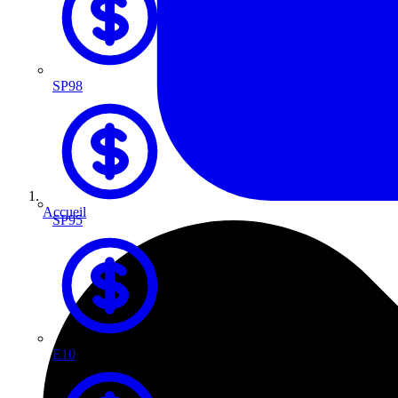
SP98
Accueil
SP95
E10