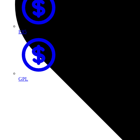
E85
GPL