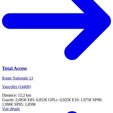
Total Access
Route Nationale 13
Vaucelles (14400)
Distance: 12,2 km
Gazole: 2,083€
E85: 0,852€
GPLc: 0,925€
E10: 1,975€
SP98:
1,990€
SP95: 1,859€
Voir détails