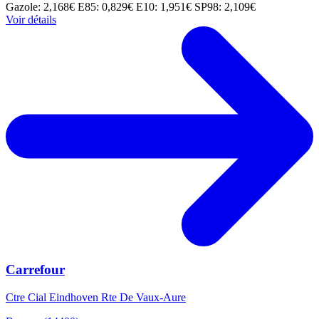
Gazole: 2,168€
E85: 0,829€
E10: 1,951€
SP98: 2,109€
Voir détails
Carrefour
Ctre Cial Eindhoven Rte De Vaux-Aure